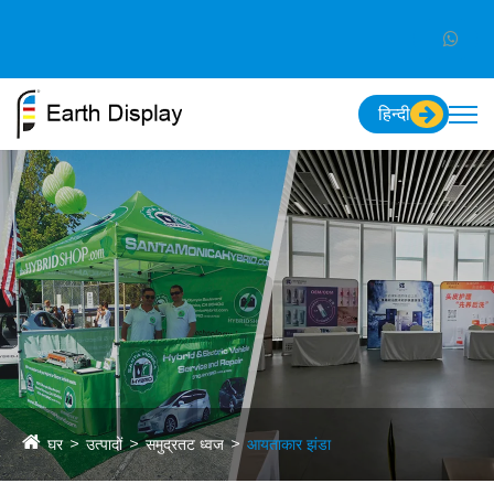
हिन्दी
घर
उत्पादों
समुद्रतट ध्वज
आयताकार झंडा