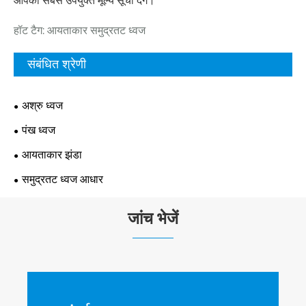
आपको सबसे उपयुक्त मूल्य सूची देंगे।
हॉट टैग: आयताकार समुद्रतट ध्वज
संबंधित श्रेणी
अश्रु ध्वज
पंख ध्वज
आयताकार झंडा
समुद्रतट ध्वज आधार
जांच भेजें