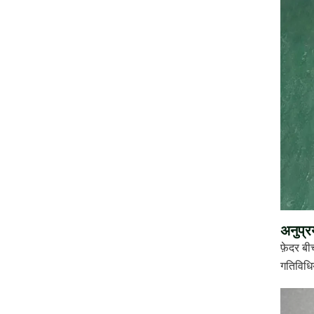
अनुप्र
फ़ेदर बी
गतिविधिय