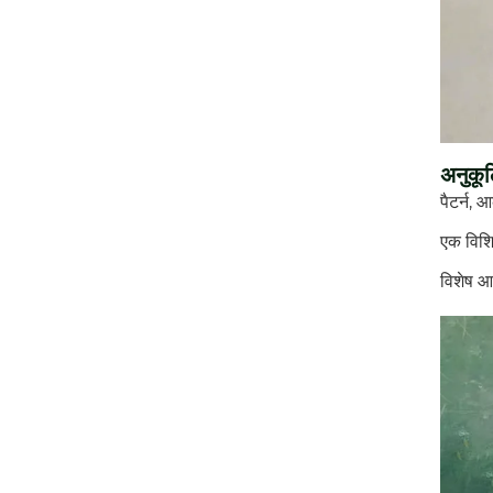
अनुकूल
पैटर्न,
एक विशिष
विशेष आक