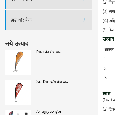
(2) विज
(3) ध्वज
झंडे और बैनर

(4) अद्व
(5) तेज
उत्पाद 
नये उत्पाद
आकार
टियरड्रॉप बीच ध्वज
1
2
3
टेबल टियरड्रॉप बीच ध्वज
लाभ
(1)झंडे
(2) टिक
पंख समुद्र तट झंडा