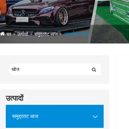
घर
उत्पादों
समुद्रतट ध्वज
आयताकार झंडा
उत्पादों
समुद्रतट ध्वज
