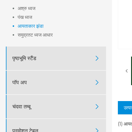
अश्रु ध्वज
पंख ध्वज
आयताकार झंडा
समुद्रतट ध्वज आधार
पृष्ठभूमि स्टैंड

पॉप अप

चंदवा तम्बू

उत्पा
(1) आयता
प्रमोशन टेबल
