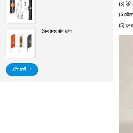
(3) पैकि
(4)डीलक्
(5) इनड
टेबल फ़ेदर बीच फ़्लैग
और देखें