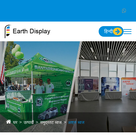
हिन्दी
घर
उत्पादों
समुद्रतट ध्वज
अश्रु ध्वज