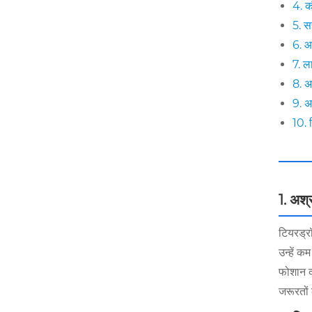
4. क
5. स
6. आ
7. ल
8. अ
9. अ
10. न
1. अश्र
टियरड्र
उन्हें क
फोशान दा
जरूरतों 