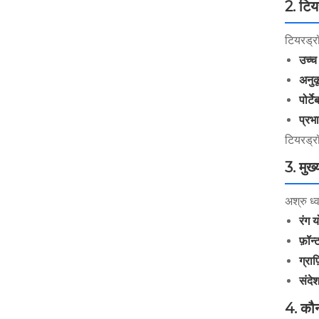
2. टिय
टियरड्रॉ
उच्च 
अनुक
पोर्ट
प्रभ
टियरड्रॉ
3. मुख्
अश्रु ध्
रंग 
फ़ॉन
ग्राफ
संदेश
4. कौन