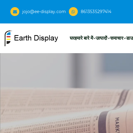
jojo@ee-display.com
8613535297414
घर
हमारे बारे में
उत्पादों
समाचार
डा