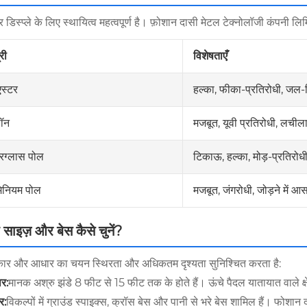
िस्प्ले के लिए स्थायित्व महत्वपूर्ण है। फ़ोशान दासी मेटल टेक्नोलॉजी कंपनी लिमि
री
विशेषताएँ
हल्का, फीका-प्रतिरोधी, जल-
एस्टर
मजबूत, यूवी प्रतिरोधी, लचील
ॉन
टिकाऊ, हल्का, मोड़-प्रतिरोध
रग्लास पोल
मजबूत, जंगरोधी, जोड़ने में आ
मिनियम पोल
 साइज़ और बेस कैसे चुनें?
र और आधार का चयन स्थिरता और अधिकतम दृश्यता सुनिश्चित करता है:
र:
मानक अश्रु झंडे 8 फीट से 15 फीट तक के होते हैं। ऊंचे पैदल यातायात वाले क्षेत
र:
विकल्पों में ग्राउंड स्पाइक्स, क्रॉस बेस और पानी से भरे बेस शामिल हैं। फो