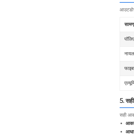
आउटडोर ड
सामग्
पॉलि
नायल
फाइब
एल्यू
5. सही
सही आका
आका
आधा