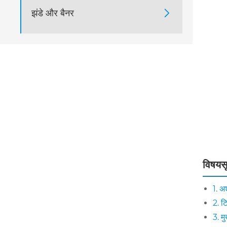
झंडे और बैनर

विषयस
1. अश
2. ट
3. मु