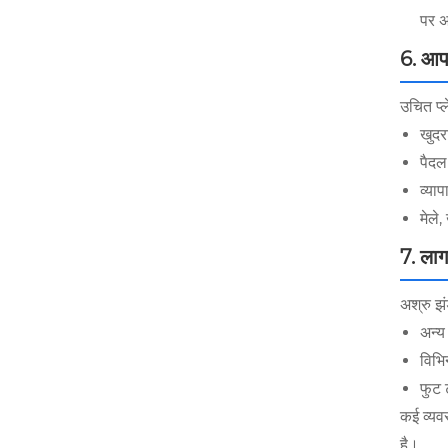
पर अ
6. आपक
उचित प्ल
खुदरा
पैदल
व्याप
मेले
7. लाग
अश्रु झं
अन्य
विभि
फुट 
कई व्यवस
है।