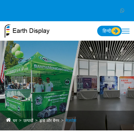
हिन्दी
घर
उत्पादों
झंडे और बैनर
मेज़पोश