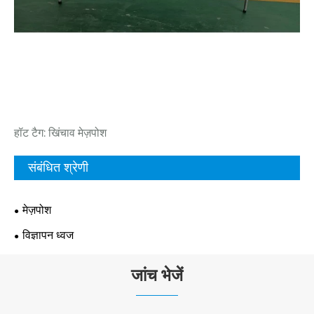
हॉट टैग: खिंचाव मेज़पोश
संबंधित श्रेणी
मेज़पोश
विज्ञापन ध्वज
जांच भेजें