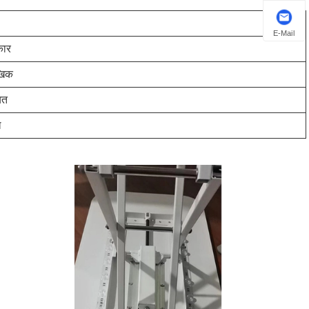
E-Mail
ार
खिक
यत
ल