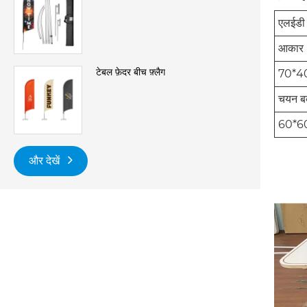
एलईडी 
आकार
टेबल फ़ेदर बीच फ़्लैग
70*40
चयन बक
60*60
और देखें