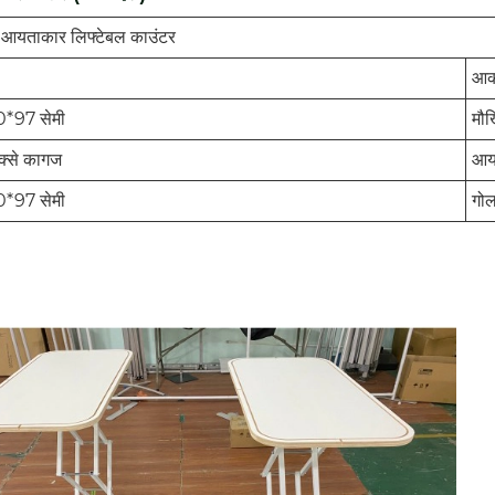
आयताकार लिफ्टेबल काउंटर
आक
*97 सेमी
मौ
्से कागज
आ
*97 सेमी
गो