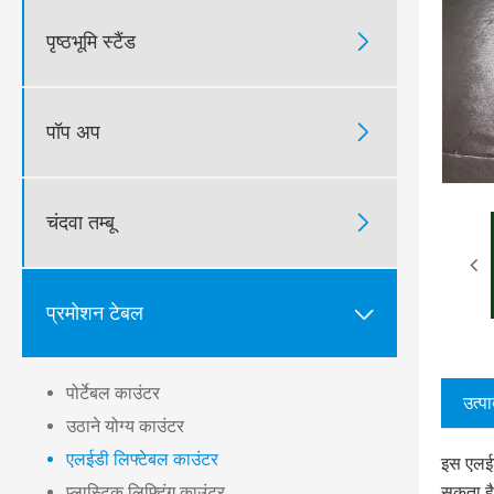
पृष्ठभूमि स्टैंड

पॉप अप

चंदवा तम्बू

प्रमोशन टेबल

पोर्टेबल काउंटर
उत्पा
उठाने योग्य काउंटर
एलईडी लिफ्टेबल काउंटर
इस एलईड
सकता है
प्लास्टिक लिफ्टिंग काउंटर