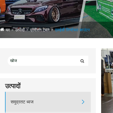
घर
उत्पादों
प्रमोशन टेबल
एलईडी लिफ्टेबल काउंटर
उत्पादों
समुद्रतट ध्वज
