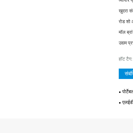
व्यापार प
खुदरा सं
रोड शो औ
मॉल ब्रा
उद्यम प्
हॉट टैग
संबं
पोर्टे
एलईडी