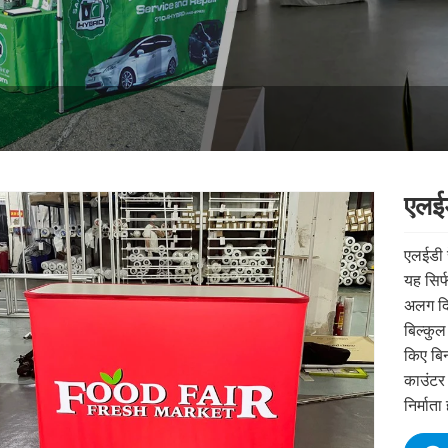
एलई
एलईडी र
यह सिर्
अलग दिख
बिल्कुल
किए बिन
काउंटर 
निर्माता 