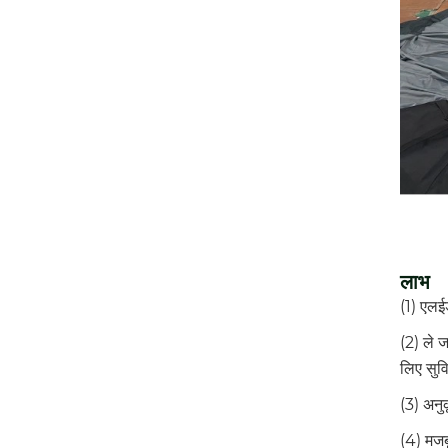
लाभ
(1) एलईड
(2) ले 
लिए सुव
(3) अनु
(4) मजब