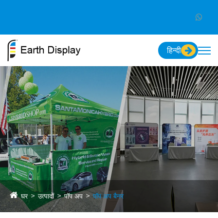
हिन्दी
घर
उत्पादों
पॉप अप
पॉप अप बैनर