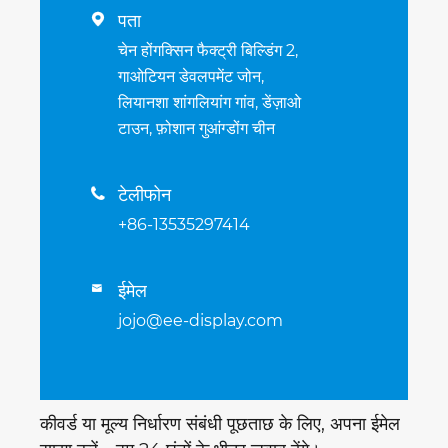
पता

चेन होंगक्सिन फैक्ट्री बिल्डिंग 2,
गाओटियन डेवलपमेंट जोन,
लियानशा शांगलियांग गांव, डेंज़ाओ
टाउन, फ़ोशान गुआंग्डोंग चीन
टेलीफोन

+86-13535297414
ईमेल

jojo@ee-display.com
कीवर्ड या मूल्य निर्धारण संबंधी पूछताछ के लिए, अपना ईमेल